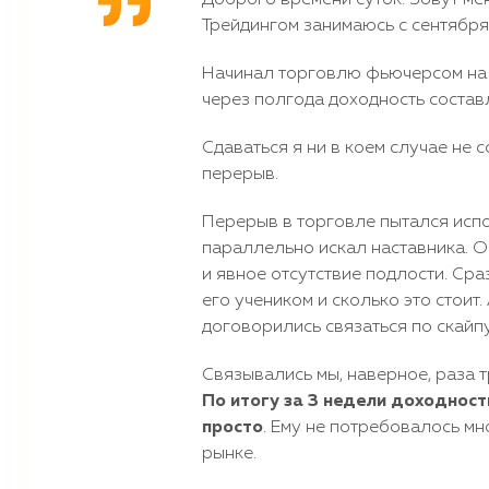
Доброго времени суток. Зовут мен
Трейдингом занимаюсь с сентября 
Начинал торговлю фьючерсом на 
через полгода доходность составлял
Сдаваться я ни в коем случае не
перерыв.
Перерыв в торговле пытался испо
параллельно искал наставника. Об
и явное отсутствие подлости. Сра
его учеником и сколько это стоит. 
договорились связаться по скайпу
Связывались мы, наверное, раза т
По итогу за 3 недели доходност
просто
. Ему не потребовалось мн
рынке.